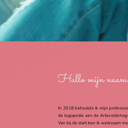
Hallo mijn naam
In 2018 behaalde ik mijn professio
de logopedie aan de Arteveldehoge
Van bij de start ben ik werkzaam me