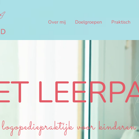
Over mij
Doelgroepen
Praktisch
ET LEERP
logopediepraktijk voor kinderen