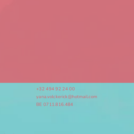
+32 494 92 24 00
yana.volckerick@hotmail.com
BE 0711.816.484