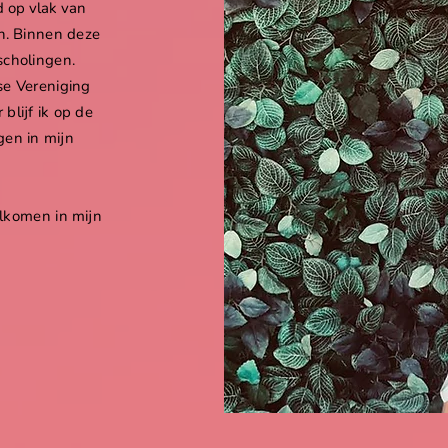
d op vlak van
n.
Binnen deze
scholingen.
se Vereniging
blijf ik op de
gen in mijn
welkomen in mijn