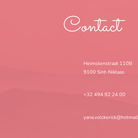
Contact
Heimolenstraat 110B
9100 Sint-Niklaas
+32 494 92 24 00
yana.volckerick@hotmai